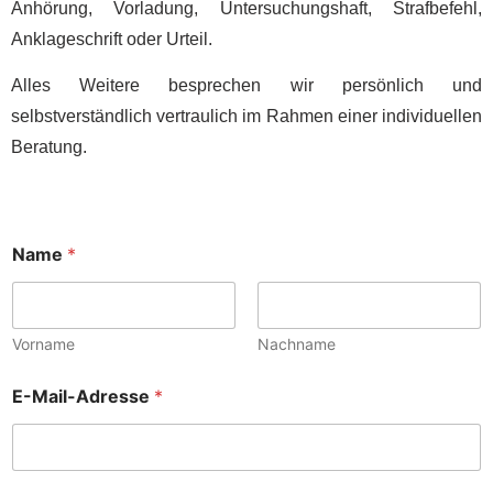
Anhörung, Vorladung, Untersuchungshaft, Strafbefehl,
Anklageschrift oder Urteil.
Alles Weitere besprechen wir persönlich und
selbstverständlich vertraulich im Rahmen einer individuellen
Beratung.
Name
*
Vorname
Nachname
e
E-Mail-Adresse
*
i
n
N
a
m