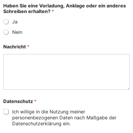
e
Haben Sie eine Vorladung, Anklage oder ein anderes
A
Schreiben erhalten?
*
n
k
Ja
l
a
Nein
g
e
Nachricht
*
Datenschutz
*
Ich willige in die Nutzung meiner
personenbezogenen Daten nach Maßgabe der
Datenschutzerklärung ein.