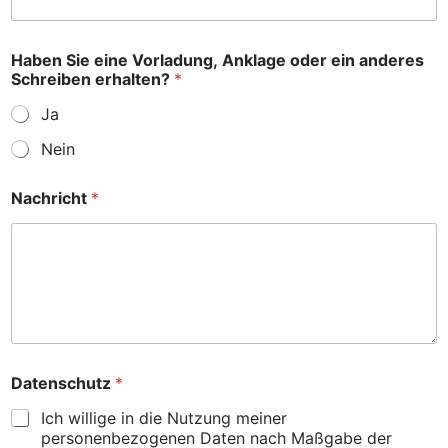
i
l
-
Haben Sie eine Vorladung, Anklage oder ein anderes
A
Schreiben erhalten?
*
d
r
Ja
e
s
Nein
s
e
Nachricht
*
*
e
r
h
a
l
t
e
n
?
Datenschutz
*
Ich willige in die Nutzung meiner
personenbezogenen Daten nach Maßgabe der