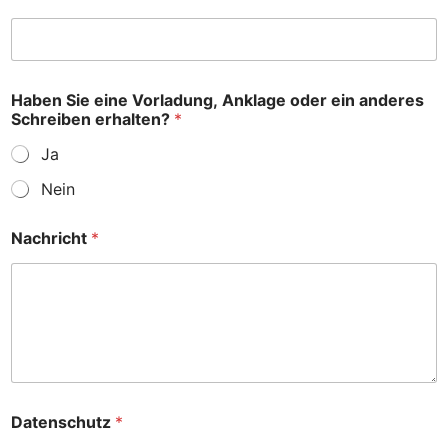
e
Haben Sie eine Vorladung, Anklage oder ein anderes
r
Schreiben erhalten?
*
h
a
Ja
l
t
Nein
e
n
?
Nachricht
*
N
a
m
e
S
c
h
r
e
Datenschutz
*
i
b