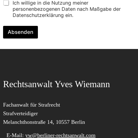
Ich willige in die Nutzung meiner
e
personenbezogenen Daten nach Maßgabe der
n
Datenschutzerklärung ein.
Absenden
Rechtsanwalt Yves Wiemann
Fachanwalt für Strafrecht
Strafverteidiger
Melanchthonstraße 14, 10557 Berlin
E-Mail:
yw@berliner-rechtsanwalt.com