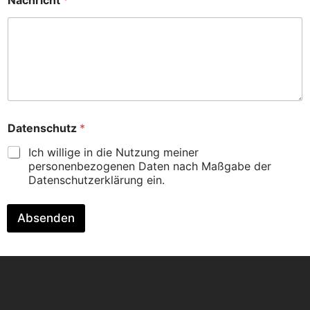
Nachricht
*
a
b
e
n
S
i
e
A
n
k
Datenschutz
*
l
a
Ich willige in die Nutzung meiner
g
personenbezogenen Daten nach Maßgabe der
e
Datenschutzerklärung ein.
Absenden