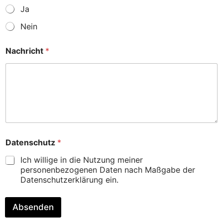
e
Ja
E
-
Nein
M
a
i
Nachricht
*
l
-
A
d
r
e
s
s
e
Datenschutz
*
D
a
Ich willige in die Nutzung meiner
t
personenbezogenen Daten nach Maßgabe der
e
Datenschutzerklärung ein.
n
s
c
Absenden
h
u