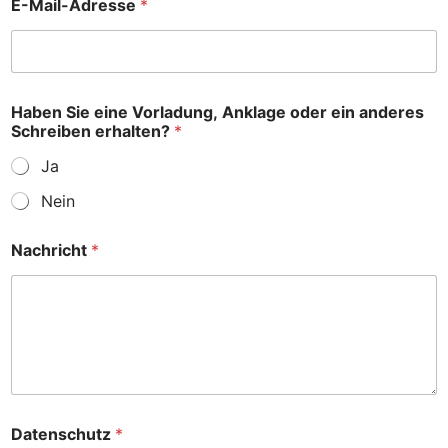
E-Mail-Adresse
*
i
n
N
a
m
e
Haben Sie eine Vorladung, Anklage oder ein anderes
*
Schreiben erhalten?
*
Ja
Nein
Nachricht
*
Datenschutz
*