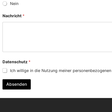
Nein
Nachricht
*
*
Datenschutz
*
N
a
Ich willige in die Nutzung meiner personenbezogene
c
h
r
Absenden
i
c
h
t
S
c