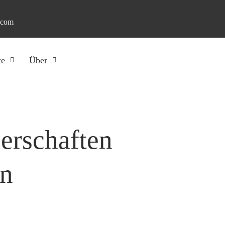
.com
te
Über
perschaften
en