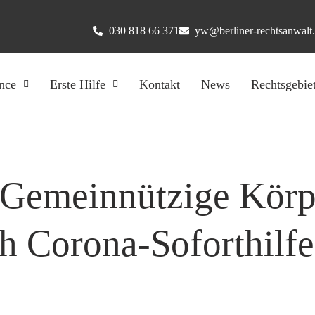
030 818 66 371
yw@berliner-rechtsanwalt
nce
Erste Hilfe
Kontakt
News
Rechtsgebie
 Gemeinnützige Kör
ch Corona-Soforthilf