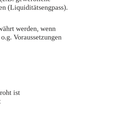
n (Liquiditätsengpass).
währt werden, wenn
e o.g. Voraussetzungen
roht ist
t